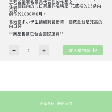
是梵谷最著名最具代表性的作品之一,
在這個館內的向日葵畫作名稱是"花瓶裡的15朵向
日葵"
創作於1888年8月。
香港很多小學生接觸到藝術第一個概念就是梵高的
向日葵
**商品售價已包含國際運費**
1
放入購物車
產品介紹
聯絡我們