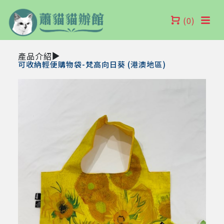
(0)
產品介紹
可收納輕便購物袋-梵高向日葵 (港澳地區)